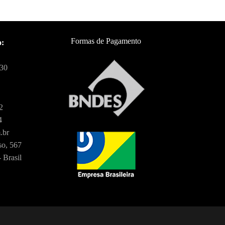
Formas de Pagamento
o:
:30
2
4
.br
o, 567
 Brasil