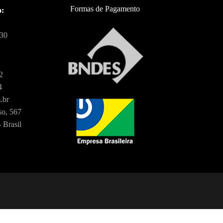
Formas de Pagamento
o:
:30
2
4
.br
o, 567
 Brasil