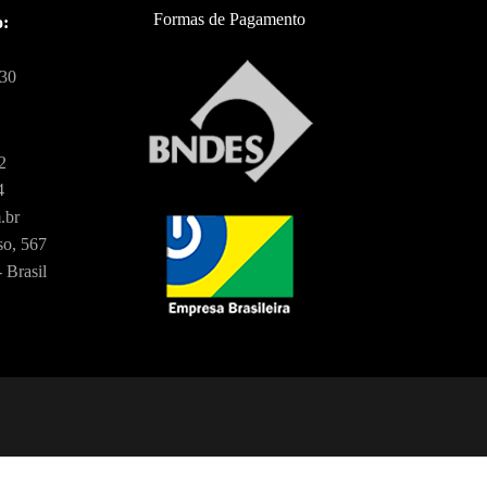
Formas de Pagamento
o:
:30
2
4
.br
o, 567
 Brasil